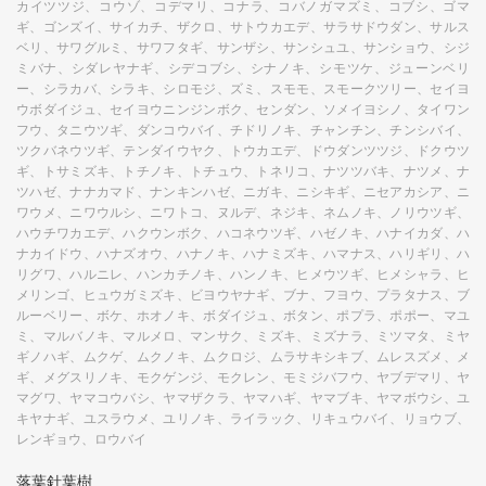
カイツツジ、コウゾ、コデマリ、コナラ、コバノガマズミ、コブシ、ゴマ
ギ、ゴンズイ、サイカチ、ザクロ、サトウカエデ、サラサドウダン、サルス
ベリ、サワグルミ、サワフタギ、サンザシ、サンシュユ、サンショウ、シジ
ミバナ、シダレヤナギ、シデコブシ、シナノキ、シモツケ、ジューンベリ
ー、シラカバ、シラキ、シロモジ、ズミ、スモモ、スモークツリー、セイヨ
ウボダイジュ、セイヨウニンジンボク、センダン、ソメイヨシノ、タイワン
フウ、タニウツギ、ダンコウバイ、チドリノキ、チャンチン、チンシバイ、
ツクバネウツギ、テンダイウヤク、トウカエデ、ドウダンツツジ、ドクウツ
ギ、トサミズキ、トチノキ、トチュウ、トネリコ、ナツツバキ、ナツメ、ナ
ツハゼ、ナナカマド、ナンキンハゼ、ニガキ、ニシキギ、ニセアカシア、ニ
ワウメ、ニワウルシ、ニワトコ、ヌルデ、ネジキ、ネムノキ、ノリウツギ、
ハウチワカエデ、ハクウンボク、ハコネウツギ、ハゼノキ、ハナイカダ、ハ
ナカイドウ、ハナズオウ、ハナノキ、ハナミズキ、ハマナス、ハリギリ、ハ
リグワ、ハルニレ、ハンカチノキ、ハンノキ、ヒメウツギ、ヒメシャラ、ヒ
メリンゴ、ヒュウガミズキ、ビヨウヤナギ、ブナ、フヨウ、プラタナス、ブ
ルーベリー、ボケ、ホオノキ、ボダイジュ、ボタン、ポプラ、ポポー、マユ
ミ、マルバノキ、マルメロ、マンサク、ミズキ、ミズナラ、ミツマタ、ミヤ
ギノハギ、ムクゲ、ムクノキ、ムクロジ、ムラサキシキブ、ムレスズメ、メ
ギ、メグスリノキ、モクゲンジ、モクレン、モミジバフウ、ヤブデマリ、ヤ
マグワ、ヤマコウバシ、ヤマザクラ、ヤマハギ、ヤマブキ、ヤマボウシ、ユ
キヤナギ、ユスラウメ、ユリノキ、ライラック、リキュウバイ、リョウブ、
レンギョウ、ロウバイ
落葉針葉樹