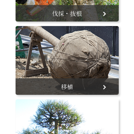
伐採・抜根
移植