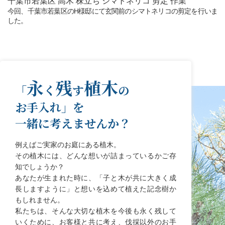
千葉市若葉区 高木 株立ち シマトネリコ 剪定 作業
今回、千葉市若葉区のH様邸にて玄関前のシマトネリコの剪定を行いま
した。
永
残
植木
「
く
す
の
お手入れ」を
一緒に考えませんか？
例えばご実家のお庭にある植木。
その植木には、どんな想いが詰まっているかご存
知でしょうか？
あなたが生まれた時に、「子と木が共に大きく成
長しますように」と想いを込めて植えた記念樹か
もしれません。
私たちは、そんな大切な植木を今後も永く残して
いくために、お客様と共に考え、伐採以外のお手