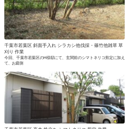
千葉市若葉区 斜面手入れ シラカシ他伐採・篠竹他雑草 草
刈り 作業
今回、千葉市若葉区のH様邸にて、玄関前のシマトネリコ剪定に加え
て、お庭側