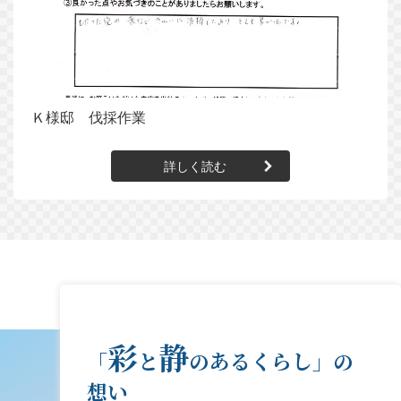
Ｋ様邸 伐採作業
詳しく読む
彩
静
「
と
のあるくらし」の
想い