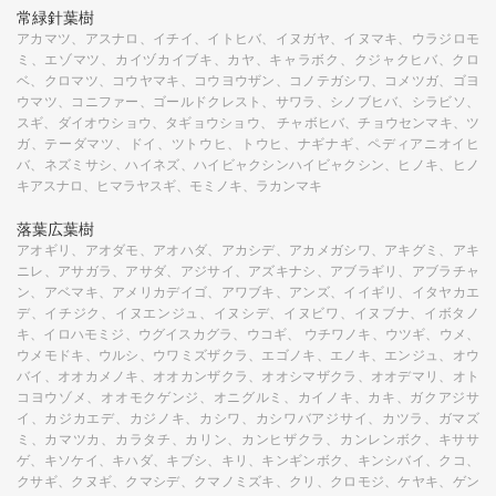
常緑針葉樹
アカマツ、アスナロ、イチイ、イトヒバ、イヌガヤ、イヌマキ、ウラジロモ
ミ、エゾマツ、カイヅカイブキ、カヤ、キャラボク、クジャクヒバ、クロ
ベ、クロマツ、コウヤマキ、コウヨウザン、コノテガシワ、コメツガ、ゴヨ
ウマツ、コニファー、ゴールドクレスト、サワラ、シノブヒバ、シラビソ、
スギ、ダイオウショウ、タギョウショウ、 チャボヒバ、チョウセンマキ、ツ
ガ、テーダマツ、ドイ、ツトウヒ、トウヒ、ナギナギ、ペディアニオイヒ
バ、ネズミサシ、ハイネズ、ハイビャクシンハイビャクシン、ヒノキ、ヒノ
キアスナロ、ヒマラヤスギ、モミノキ、ラカンマキ
落葉広葉樹
アオギリ、アオダモ、アオハダ、アカシデ、アカメガシワ、アキグミ、アキ
ニレ、アサガラ、アサダ、アジサイ、アズキナシ、アブラギリ、アブラチャ
ン、アベマキ、アメリカデイゴ、アワブキ、アンズ、イイギリ、イタヤカエ
デ、イチジク、イヌエンジュ、イヌシデ、イヌビワ、イヌブナ、イボタノ
キ、イロハモミジ、ウグイスカグラ、ウコギ、 ウチワノキ、ウツギ、ウメ、
ウメモドキ、ウルシ、ウワミズザクラ、エゴノキ、エノキ、エンジュ、オウ
バイ、オオカメノキ、オオカンザクラ、オオシマザクラ、オオデマリ、オト
コヨウゾメ、オオモクゲンジ、オニグルミ、カイノキ、カキ、ガクアジサ
イ、カジカエデ、カジノキ、カシワ、カシワバアジサイ、カツラ、ガマズ
ミ、カマツカ、カラタチ、カリン、カンヒザクラ、カンレンボク、キササ
ゲ、キソケイ、キハダ、キブシ、キリ、キンギンボク、キンシバイ、クコ、
クサギ、クヌギ、クマシデ、クマノミズキ、クリ、クロモジ、ケヤキ、ゲン