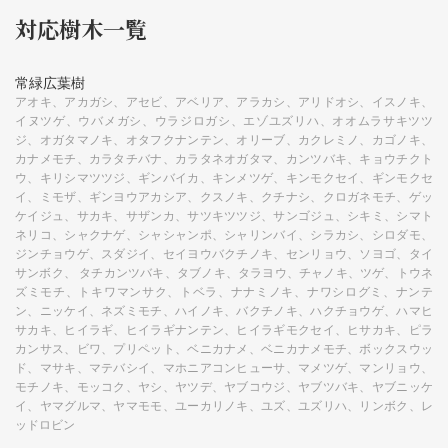
対応樹⽊⼀覧
常緑広葉樹
アオキ、アカガシ、アセビ、アベリア、アラカシ、アリドオシ、イスノキ、
イヌツゲ、ウバメガシ、ウラジロガシ、エゾユズリハ、オオムラサキツツ
ジ、オガタマノキ、オタフクナンテン、オリーブ、カクレミノ、カゴノキ、
カナメモチ、カラタチバナ、カラタネオガタマ、カンツバキ、キョウチクト
ウ、キリシマツツジ、ギンバイカ、キンメツゲ、キンモクセイ、ギンモクセ
イ、ミモザ、ギンヨウアカシア、クスノキ、クチナシ、クロガネモチ、ゲッ
ケイジュ、サカキ、サザンカ、サツキツツジ、サンゴジュ、シキミ、シマト
ネリコ、シャクナゲ、シャシャンポ、シャリンバイ、シラカシ、シロダモ、
ジンチョウゲ、スダジイ、セイヨウバクチノキ、センリョウ、ソヨゴ、タイ
サンボク、 タチカンツバキ、タブノキ、タラヨウ、チャノキ、ツゲ、トウネ
ズミモチ、トキワマンサク、トベラ、ナナミノキ、ナワシログミ、ナンテ
ン、ニッケイ、ネズミモチ、ハイノキ、バクチノキ、ハクチョウゲ、ハマヒ
サカキ、ヒイラギ、ヒイラギナンテン、ヒイラギモクセイ、ヒサカキ、ピラ
カンサス、ビワ、プリペット、ベニカナメ、ベニカナメモチ、ボックスウッ
ド、マサキ、マテバシイ、マホニアコンヒューサ、マメツゲ、マンリョウ、
モチノキ、モッコク、ヤシ、ヤツデ、ヤブコウジ、ヤブツバキ、ヤブニッケ
イ、ヤマグルマ、ヤマモモ、ユーカリノキ、ユズ、ユズリハ、リンボク、レ
ッドロビン