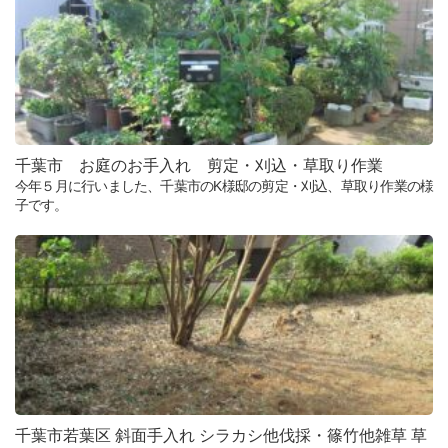
千葉市 お庭のお手入れ 剪定・刈込・草取り作業
今年５月に行いました、千葉市のK様邸の剪定・刈込、草取り作業の様
子です。
千葉市若葉区 斜面手入れ シラカシ他伐採・篠竹他雑草 草