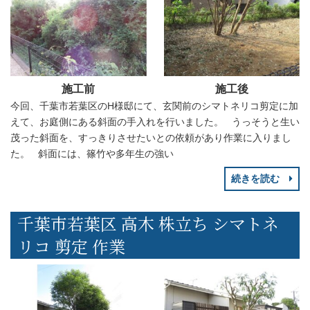
施工前
施工後
今回、千葉市若葉区のH様邸にて、玄関前のシマトネリコ剪定に加
えて、お庭側にある斜面の手入れを行いました。 うっそうと生い
茂った斜面を、すっきりさせたいとの依頼があり作業に入りまし
た。 斜面には、篠竹や多年生の強い
続きを読む
千葉市若葉区 高木 株立ち シマトネ
リコ 剪定 作業