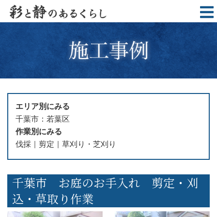
エリア別にみる
千葉市
若葉区
作業別にみる
伐採
剪定
草刈り・芝刈り
千葉市 お庭のお手入れ 剪定・刈
込・草取り作業