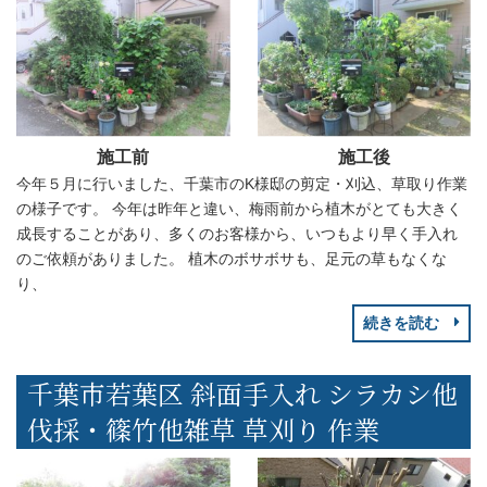
施工前
施工後
今年５月に行いました、千葉市のK様邸の剪定・刈込、草取り作業
の様子です。 今年は昨年と違い、梅雨前から植木がとても大きく
成長することがあり、多くのお客様から、いつもより早く手入れ
のご依頼がありました。 植木のボサボサも、足元の草もなくな
り、
続きを読む
千葉市若葉区 斜面手入れ シラカシ他
伐採・篠竹他雑草 草刈り 作業