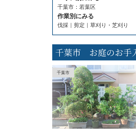
千葉市
若葉区
作業別にみる
伐採
剪定
草刈り・芝刈り
千葉市 お庭のお手
千葉市