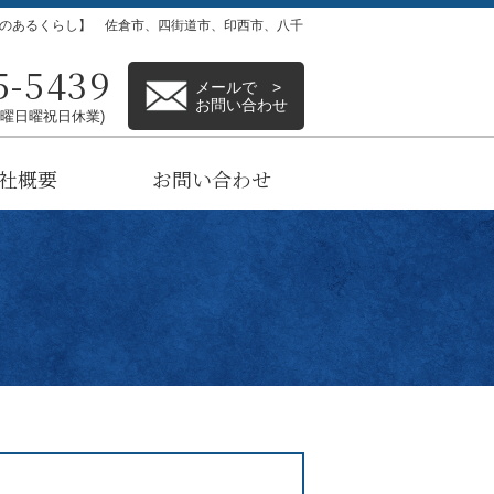
静のあるくらし】 佐倉市、四街道市、印西市、八千
5-5439
メールで >
お問い合わせ
(土曜日曜祝日休業)
社概要
お問い合わせ
バシーポリシー
トメニュー
めての方へ
くある質問
新着情報