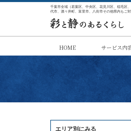
千葉市全域（若葉区、中央区、花見川区、稲毛区、
代市、酒々井町、富里市、八街市その他県内もご対
HOME
サービス内
不要な土・鉢
草刈り・
植木の手
料金につ
伐採・
天然竹
年間管
移植
消毒
エリア別にみる