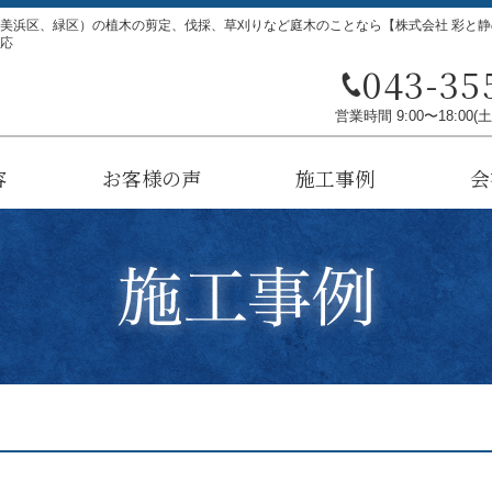
美浜区、緑区）の植木の剪定、伐採、草刈りなど庭木のことなら【株式会社 彩と
応
043-35
営業時間 9:00〜18:00
容
お客様の声
施工事例
会
植えの回収
芝刈り
入れ
いて
抜根
垣
理
作業レポート
ブログ
プライ
サイ
初
よ