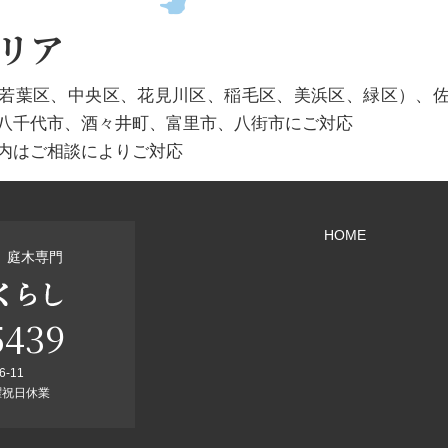
リア
若葉区、中央区、花見川区、稲毛区、美浜区、緑区）、
八千代市、酒々井町、富里市、八街市にご対応
内はご相談によりご対応
HOME
、庭木専門
5439
-11
日曜祝日休業