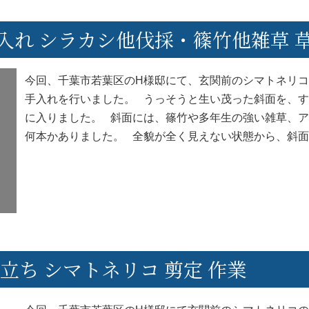
入れ シラカシ他伐採・篠竹他雑草 草
今回、千葉市若葉区のH様邸にて、玄関前のシマトネリ
手入れを行いました。 うっそうと生い茂った斜面を、
に入りました。 斜面には、篠竹や多年生の強い雑草、
何本かありました。 全貌が全く見えない状態から、斜
立ち シマトネリコ 剪定 作業